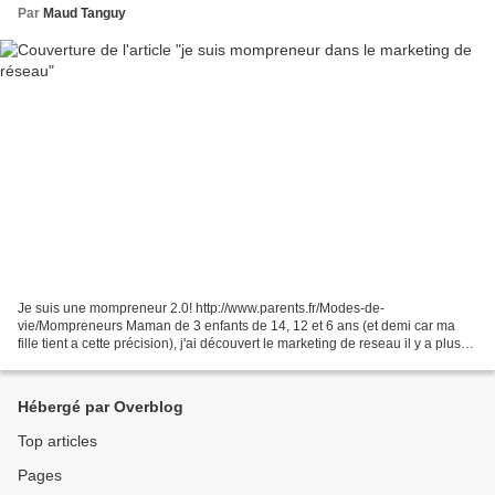
Par
Maud Tanguy
Je suis une mompreneur 2.0! http://www.parents.fr/Modes-de-
vie/Mompreneurs Maman de 3 enfants de 14, 12 et 6 ans (et demi car ma
fille tient a cette précision), j'ai découvert le marketing de reseau il y a plus
de deux ans. J'y ai trouvé la liberté au...
Hébergé par Overblog
Top articles
Pages