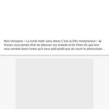
Mon choupsss ✨Le lundi matin sans stress C'est ca Etre mompreneur✨ 🍃
N'avez vous jamais rêvé de déposer vos enfants et De FAIre De que bon
vous semble dans l'ordre qu'il vous plaît plutôt que de courir le périscolaire ,s
engouffrer dans le traffic pour...