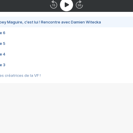
bey Maguire, c'est lui ! Rencontre avec Damien Witecka
e 6
e 5
e 4
e 3
s créatrices de la VF !
e 2
e 1
e Mektoub My Love arrive enfin ! Rencontre avec Shaïn Boumedine et Sal
i : après Toni en famille
elle réalise le bouleversant Dites lui que je l'aime