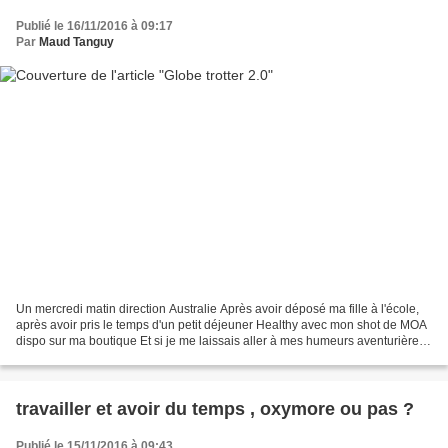
Publié le 16/11/2016 à 09:17
Par
Maud Tanguy
Un mercredi matin direction Australie Après avoir déposé ma fille à l'école,
après avoir pris le temps d'un petit déjeuner Healthy avec mon shot de MOA
dispo sur ma boutique Et si je me laissais aller à mes humeurs aventurières
direction un autre continent...
travailler et avoir du temps , oxymore ou pas ?
Publié le 15/11/2016 à 09:43